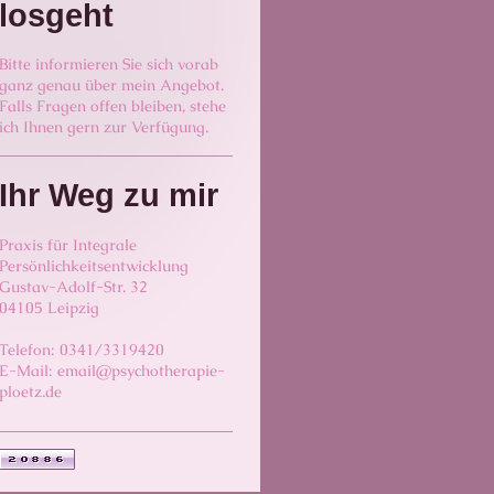
losgeht
Bitte informieren Sie sich vorab
ganz genau über mein Angebot.
Falls Fragen offen bleiben, stehe
ich Ihnen gern zur Verfügung.
Ihr Weg zu mir
Praxis für Integrale
Persönlichkeitsentwicklung
Gustav-Adolf-Str. 32
04105 Leipzig
Telefon: 0341/3319420
E-Mail: email@psychotherapie-
ploetz.de